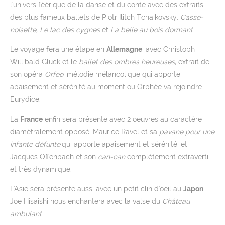
l'univers féérique de la danse et du conte avec des extraits
des plus fameux ballets de Piotr Ilitch Tchaikovsky:
Casse-
noisette, Le lac des cygnes
et
La belle au bois dormant
.
Le voyage fera une étape en
Allemagne
, avec Christoph
Willibald Gluck et le
ballet des ombres heureuses
, extrait de
son opéra
Orfeo
, mélodie mélancolique qui apporte
apaisement et sérénité au moment ou Orphée va rejoindre
Eurydice.
La
France
enfin sera présente avec 2 oeuvres au caractère
diamètralement opposé: Maurice Ravel et sa
pavane pour une
infante défunte
,qui apporte apaisement et sérénité, et
Jacques Offenbach et son
can-can
complètement extraverti
et très dynamique.
L'Asie sera présente aussi avec un petit clin d'oeil au
Japon
.
Joe Hisaishi nous enchantera avec la valse du
Château
ambulant
.