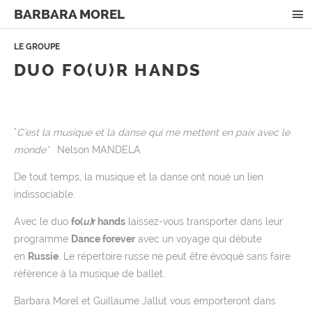
BARBARA MOREL
DUO EUTERPE
LE GROUPE
DUO FO(U)R HANDS
DUO FO(U)R HANDS
DUO LEMANUS
TRIO HÉLIODORE
"
C'est la musique et la danse qui me mettent en paix avec le
TRIO ADVENTURA
monde"
Nelson MANDELA
TRIO ART&MISS
De tout temps, la musique et la danse ont noué un lien
ACTUALITÉS
indissociable.
CONTACT
Avec le duo
fo(
u)
r hands
laissez-vous transporter dans leur
programme
Dance forever
avec un voyage qui débute
en
Russie
. Le répertoire russe ne peut être évoqué sans faire
référence à la musique de ballet.
Barbara Morel et Guillaume Jallut vous emporteront dans